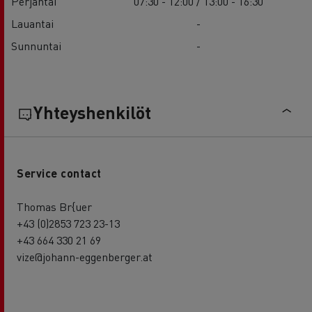
Perjantai
07:30 - 12:00 / 13:00 - 16:30
Lauantai
-
Sunnuntai
-
Yhteyshenkilöt
Service contact
Thomas Br{uer
+43 (0)2853 723 23-13
+43 664 330 21 69
vize@johann-eggenberger.at