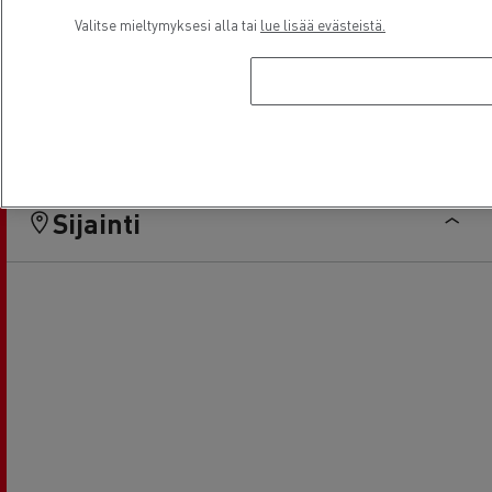
Valitse mieltymyksesi alla tai
lue lisää evästeistä.
Rahoitus
Sähkökuorma-autot
Sijainti