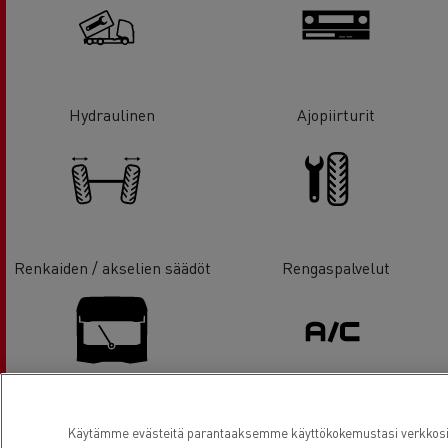
Hydraulinen
Ajopiirturit
Renkaiden / akselien säädöt
Rengaspalvelut
Lasinvaihdot
Ilmastointi
Käytämme evästeitä parantaaksemme käyttökokemustasi verkkosivu