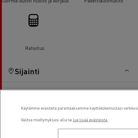
Kuorma-auton huolto ja korjaus
Pakettiautohuolto
Rahoitus
Sijainti
Käytämme evästeitä parantaaksemme käyttökokemustasi verkkosivu
Valitse mieltymyksesi alla tai
lue lisää evästeistä.