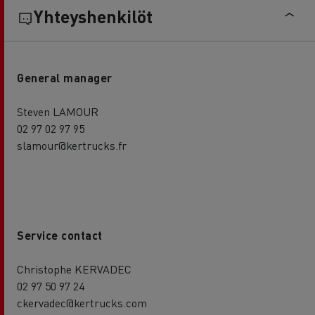
Yhteyshenkilöt
General manager
Steven LAMOUR
02 97 02 97 95
slamour@kertrucks.fr
Service contact
Christophe KERVADEC
02 97 50 97 24
ckervadec@kertrucks.com