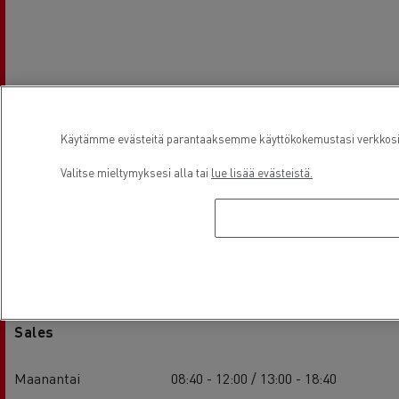
Käytämme evästeitä parantaaksemme käyttökokemustasi verkkosivu
Valitse mieltymyksesi alla tai
lue lisää evästeistä.
Aukioloajat
Sales
Maanantai
08:40 - 12:00 / 13:00 - 18:40