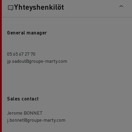
Yhteyshenkilöt
General manager
05 65 67 27 70
jp.sadoul@groupe-marty.com
Sales contact
Jerome BONNET
j.bonnet@groupe-marty.com