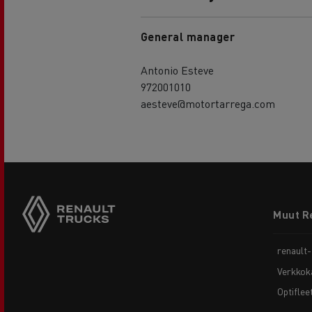
General manager
Antonio Esteve
972001010
aesteve@motortarrega.com
Footer
Muut R
menu
renault
Verkkok
Optiflee