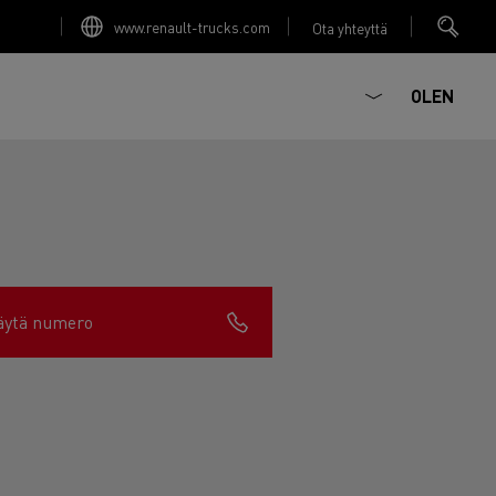
www.renault-trucks.com
Ota yhteyttä
OLEN
Master Red Edition
CNG-kuorma-autolla ajaminen
Autokuljetuksia Italiassa
Verkkokauppa
Sähkökäyttöisten kuorma-autojen leasing
äytä numero
Transports Houtch: kuorma-automme kulkevat
Äärimmäiset sääolosuhteet Suomessa
Mediapankki
Insinöörin unelma
maakaasulla
Tietyökuljetuksia Ranskassa
Konsernin sivut
Suunnittelu: sähkökuorma-autojen
vallankumous
Tien kunnossapitoa Liettuassa
Rakennusmateriaaleja Réunionin saarella
T-Selection
Puukuljetuksia Skotlannissa
T Robust
Pakasteaterioita Espanjassa