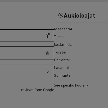
7 syytä siirtyä sähköön
Sähkökuorma-auton rahoitus
Aukioloajat
Maanantai
Tiistai
keskiviikko
Torstai
Perjantai
Lauantai
Sunnuntai
See specific hours >
reviews from Google