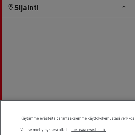
Sijainti
Käytämme evästeitä parantaaksemme käyttökokemustasi verkkosivu
Valitse mieltymyksesi alla tai
lue lisää evästeistä.