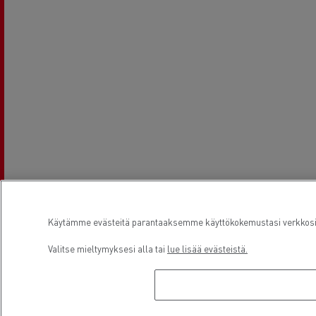
Käytämme evästeitä parantaaksemme käyttökokemustasi verkkosivu
Valitse mieltymyksesi alla tai
lue lisää evästeistä.
Aukioloajat