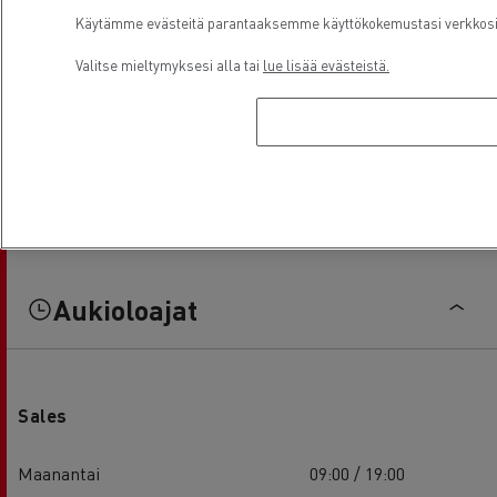
Käytämme evästeitä parantaaksemme käyttökokemustasi verkkosivu
Valitse mieltymyksesi alla tai
lue lisää evästeistä.
Aukioloajat
Sales
Maanantai
09:00 / 19:00