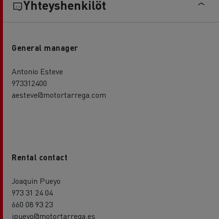
Yhteyshenkilöt
General manager
Antonio Esteve
973312400
aesteve@motortarrega.com
Rental contact
Joaquin Pueyo
973 31 24 04
660 08 93 23
jpueyo@motortarrega.es