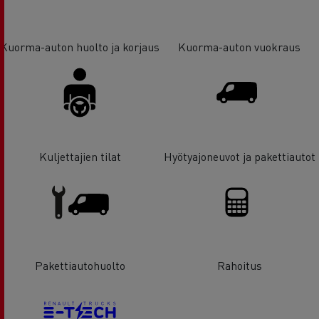
Kuorma-auton huolto ja korjaus
Kuorma-auton vuokraus
Kuljettajien tilat
Hyötyajoneuvot ja pakettiautot
Pakettiautohuolto
Rahoitus