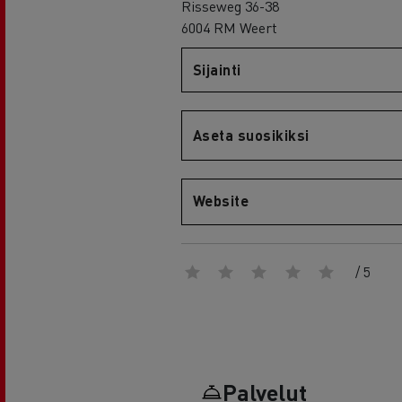
RENAULT TRUCKS E-Tech D Wide
Risseweg 36-38
6004 RM Weert
Sijainti
Aseta suosikiksi
Website
/ 5
Palvelut