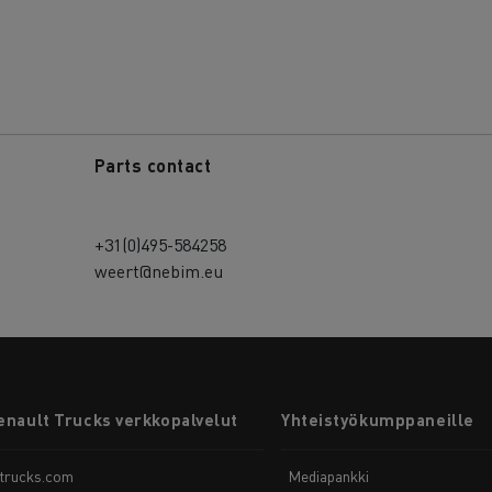
Parts contact
+31(0)495-584258
weert@nebim.eu
enault Trucks verkkopalvelut
Yhteistyökumppaneille
-trucks.com
Mediapankki