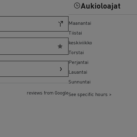
7 syytä siirtyä sähköön
Aukioloajat
Sähkökuorma-auton rahoitus
Maanantai
Tiistai
keskiviikko
Torstai
Perjantai
Lauantai
Sunnuntai
reviews from Google
See specific hours >