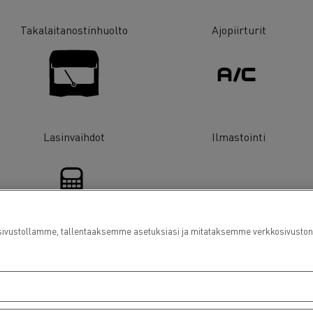
Takalaitanostinhuolto
Ajopiirturit
Lasinvaihdot
Ilmastointi
ustollamme, tallentaaksemme asetuksiasi ja mitataksemme verkkosivuston suo
Rahoitus