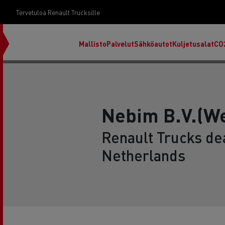
Tervetuloa Renault Trucksille
Mallisto
Palvelut
Sähköautot
Kuljetusalat
CO
Nebim B.V.(We
Renault Trucks dea
Netherlands
RENAULT TRUCKS E-Tech D