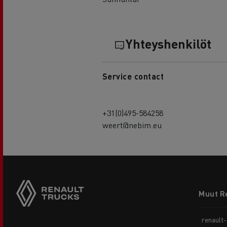
Yhteyshenkilöt
Service contact
+31(0)495-584258
weert@nebim.eu
Footer
Muut R
menu
renault