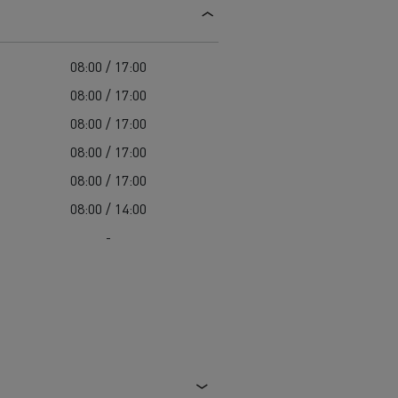
Guerlain
Delanchy Group
08:00 / 17:00
Feldschlösschen - Carlsberg
08:00 / 17:00
Toimitusta varten
08:00 / 17:00
08:00 / 17:00
08:00 / 17:00
08:00 / 14:00
-