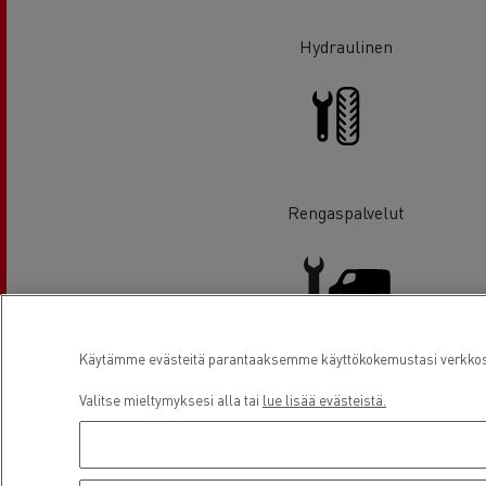
Hydraulinen
Rengaspalvelut
Käytämme evästeitä parantaaksemme käyttökokemustasi verkkosiv
Pakettiautohuolto
Valitse mieltymyksesi alla tai
lue lisää evästeistä.
Sijainti