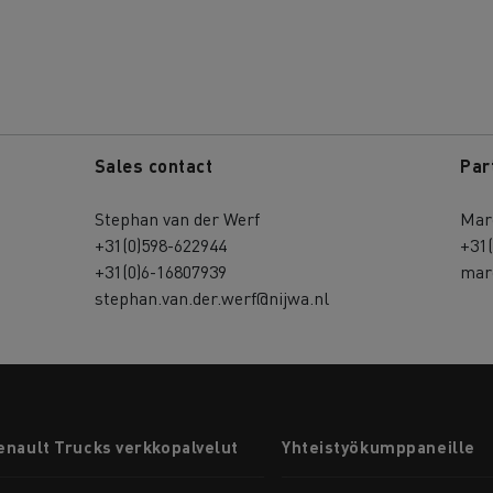
Sales contact
Par
Stephan van der Werf
Mar
+31(0)598-622944
+31(
+31(0)6-16807939
marc
stephan.van.der.werf@nijwa.nl
enault Trucks verkkopalvelut
Yhteistyökumppaneille