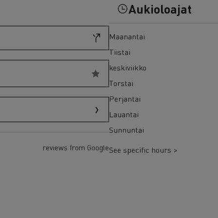
7 syytä siirtyä sähköön
Aukioloajat
Sähkökuorma-auton rahoitus
Maanantai
Tiistai
keskiviikko
Torstai
Perjantai
Lauantai
Sunnuntai
reviews from Google
See specific hours >