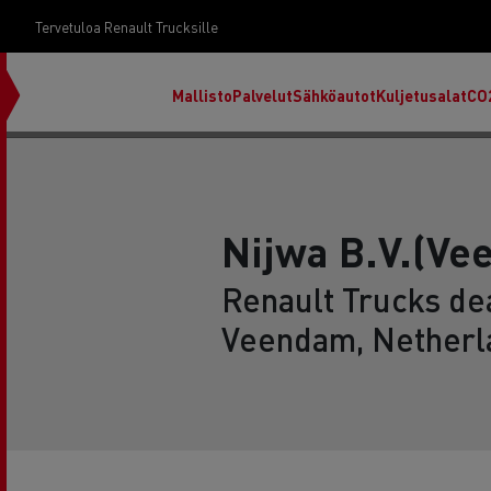
Tervetuloa Renault Trucksille
Mallisto
Palvelut
Sähköautot
Kuljetusalat
CO
Nijwa B.V.(Ve
Renault Trucks dea
Veendam, Netherl
RENAULT TRUCKS E-Tech D