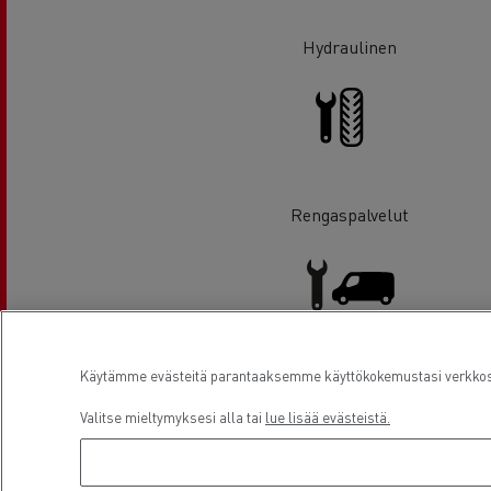
Hydraulinen
Rengaspalvelut
Käytämme evästeitä parantaaksemme käyttökokemustasi verkkosiv
Pakettiautohuolto
Valitse mieltymyksesi alla tai
lue lisää evästeistä.
Sijainti