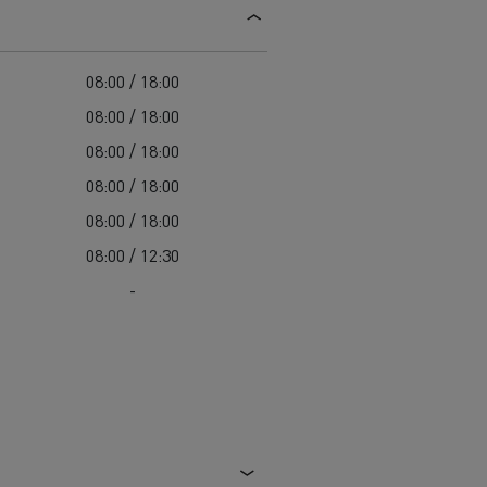
Guerlain
Delanchy Group
08:00 / 18:00
Feldschlösschen - Carlsberg
08:00 / 18:00
Toimitusta varten
08:00 / 18:00
08:00 / 18:00
08:00 / 18:00
08:00 / 12:30
-