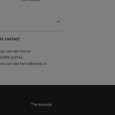
ts contact
cel van der Horst
0)598 622944
el.van.der.horst@nijwa.nl
Tietosuoja