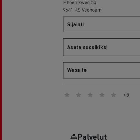
RENAULT TRUCKS E-Tech D Wide
Phoenixweg 55
9641 KS Veendam
Sijainti
Aseta suosikiksi
Website
/ 5
Palvelut