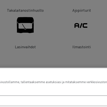
Takalaitanostinhuolto
Ajopiirturit
Lasinvaihdot
Ilmastointi
ustollamme, tallentaaksemme asetuksiasi ja mitataksemme verkkosivuston suo