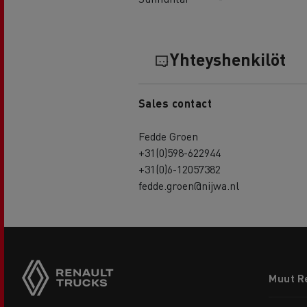
Yhteyshenkilöt
Sales contact
Fedde Groen
+31(0)598-622944
+31(0)6-12057382
fedde.groen@nijwa.nl
Footer
Muut R
menu