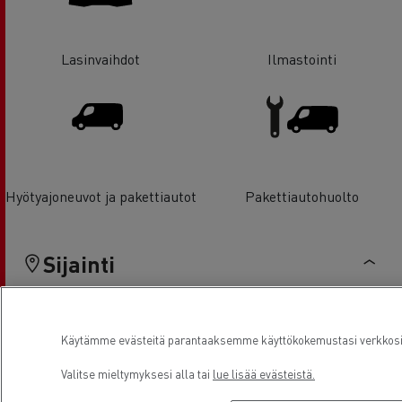
Lasinvaihdot
Ilmastointi
Hyötyajoneuvot ja pakettiautot
Pakettiautohuolto
Sijainti
Käytämme evästeitä parantaaksemme käyttökokemustasi verkkosivu
Valitse mieltymyksesi alla tai
lue lisää evästeistä.