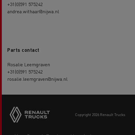
+31(0)591 575242
andrea.withaar@nijwa.nl
Parts contact
Rosalie Leemgraven
+31(0)591 575242
rosalie.leemgraven@nijwa.nl
copyright 2026 Renault Trucks
Footer