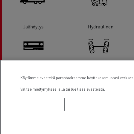
Jäähdytys
Hydraulinen
Ajopiirturit
Renkaiden / akselien säädöt
Käytämme evästeitä parantaaksemme käyttökokemustasi verkkosivu
Valitse mieltymyksesi alla tai
lue lisää evästeistä.
Rengaspalvelut
Lasinvaihdot