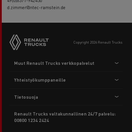
49(0)6371-942450
d.zimmer@ntec-ramstein.de
copyright 2026 Renault Trucks
Footer
Muut Renault Trucks verkkopalvelut
menu
Yhteistyökumppaneille
Tietosuoja
Renault Trucks valtakunnallinen 24/7 palvelu:
00800 1234 2424