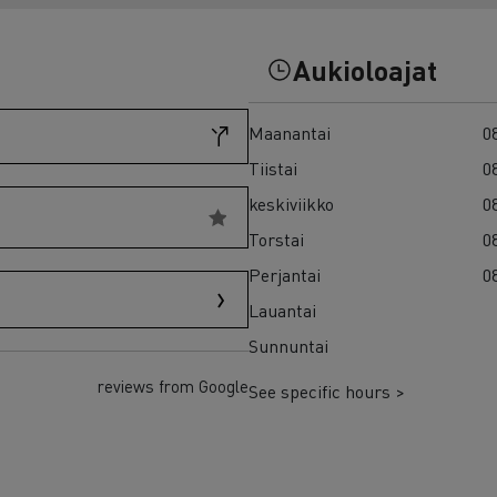
7 syytä siirtyä sähköön
Sähkökuorma-auton rahoitus
Aukioloajat
Maanantai
08
Tiistai
08
keskiviikko
08
Torstai
08
Perjantai
08
Lauantai
Sunnuntai
reviews from Google
See specific hours >