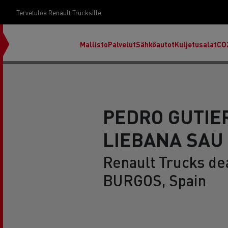
Tervetuloa Renault Trucksille
Mallisto
Palvelut
Sähköautot
Kuljetusalat
CO
PEDRO GUTIE
LIEBANA SAU 
Renault Trucks dea
BURGOS, Spain
RENAULT TRUCKS E-Tech D