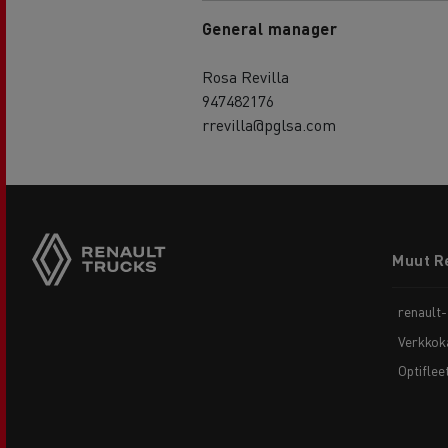
General manager
Rosa Revilla
947482176
rrevilla@pglsa.com
Footer
Muut R
menu
renault
Verkkok
Optiflee