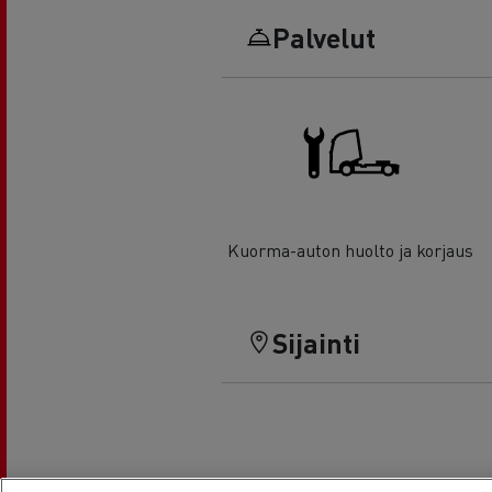
Palvelut
Kuorma-auton huolto ja korjaus
Sijainti