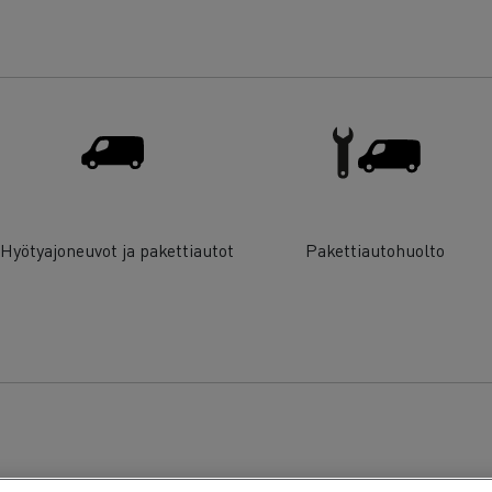
Hyötyajoneuvot ja pakettiautot
Pakettiautohuolto