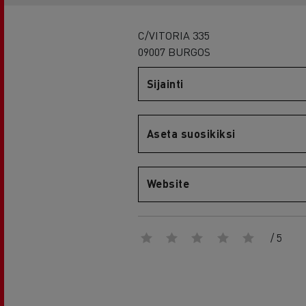
RENAULT TRUCKS E-Tech D Wide
C/VITORIA 335
09007 BURGOS
Sijainti
Aseta suosikiksi
Website
/ 5