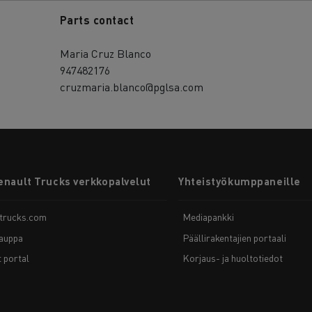
Parts contact
Maria Cruz Blanco
947482176
cruzmaria.blanco@pglsa.com
enault Trucks verkkopalvelut
Yhteistyökumppaneille
-trucks.com
Mediapankki
auppa
Päällirakentajien portaali
t portal
Korjaus- ja huoltotiedot