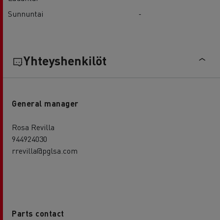
Sunnuntai
-
Yhteyshenkilöt
General manager
Rosa Revilla
944924030
rrevilla@pglsa.com
Parts contact