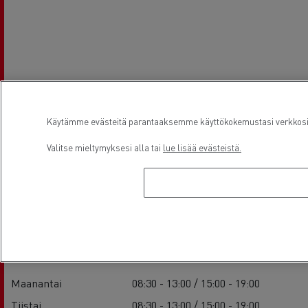
Käytämme evästeitä parantaaksemme käyttökokemustasi verkkosivu
Valitse mieltymyksesi alla tai
lue lisää evästeistä.
Aukioloajat
Service
Maanantai
08:30 - 13:00 / 15:00 - 19:00
Tiistai
08:30 - 13:00 / 15:00 - 19:00