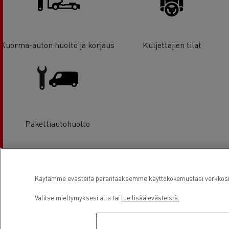
Kuorma-auton huolto ja korjaus
Kuljettajien tilat
Pakettiautohuolto
Sijainti
Käytämme evästeitä parantaaksemme käyttökokemustasi verkkosivu
Valitse mieltymyksesi alla tai
lue lisää evästeistä.