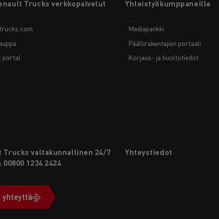
enault Trucks verkkopalvelut
Yhteistyökumppaneille
-trucks.com
Mediapankki
auppa
Päällirakentajien portaali
t portal
Korjaus- ja huoltotiedot
 Trucks valtakunnallinen 24/7
Yhteystiedot
: 00800 1234 2424
 yhteyttä