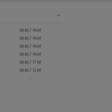
Guerlain
Delanchy Group
Feldschlösschen - Carlsberg
08:00 / 18:00
Toimitusta varten
08:00 / 18:00
08:00 / 18:00
08:00 / 18:00
08:00 / 17:00
08:00 / 12:00
-