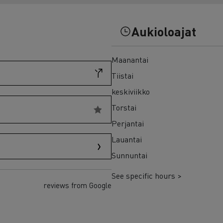
7 syytä siirtyä sähköön
Sähkökuorma-auton rahoitus
Aukioloajat
Maanantai
Tiistai
keskiviikko
Torstai
Perjantai
Lauantai
Sunnuntai
See specific hours >
reviews from Google