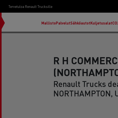
Tervetuloa Renault Trucksille
Mallisto
Palvelut
Sähköautot
Kuljetusalat
CO
R H COMMERC
(NORTHAMPT
Renault Trucks dea
NORTHAMPTON, U
RENAULT TRUCKS E-Tech D