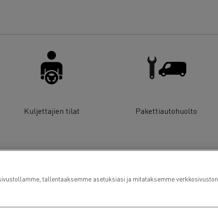
Kuljettajien tilat
Pakettiautohuolto
ustollamme, tallentaaksemme asetuksiasi ja mitataksemme verkkosivuston suo