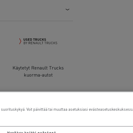
Käytetyt Renault Trucks
kuorma-autot
rituskykyä. Voit päivittää tai muuttaa asetuksiasi evästeasetuskeskuksess
Hyväksy kaikki evästeet