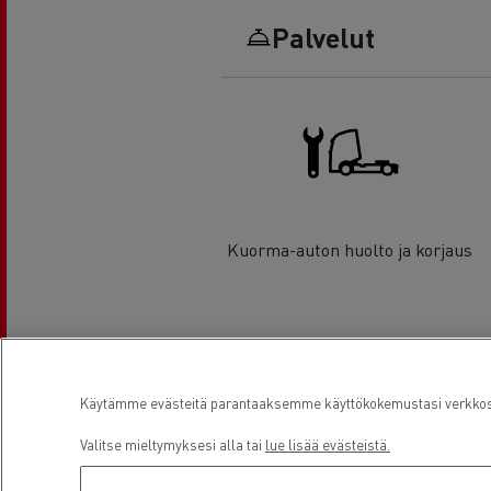
Palvelut
Kuorma-auton huolto ja korjaus
Sijainti
Käytämme evästeitä parantaaksemme käyttökokemustasi verkkosiv
Valitse mieltymyksesi alla tai
lue lisää evästeistä.