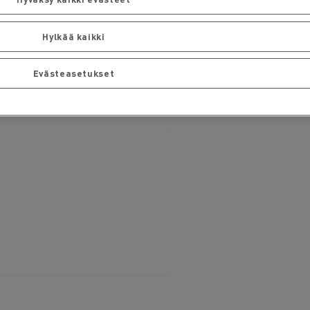
Hylkää kaikki
Evästeasetukset