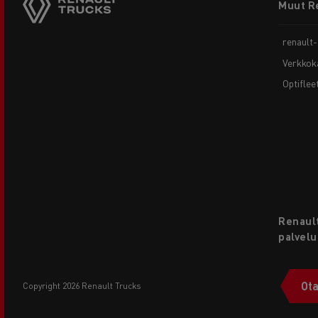
Muut R
menu
renault
Verkkok
Optiflee
Renault
palvelu
Ota
copyright 2026 Renault Trucks