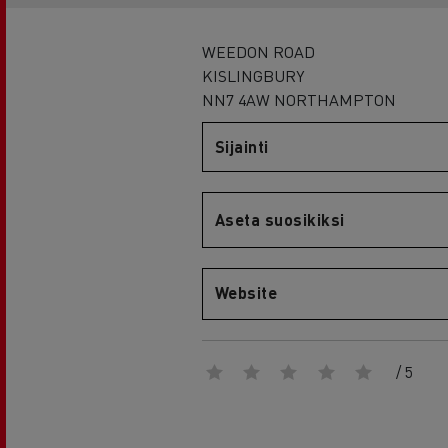
RENAULT TRUCKS E-Tech D Wide
WEEDON ROAD
KISLINGBURY
NN7 4AW NORTHAMPTON
Sijainti
Aseta suosikiksi
Website
/ 5