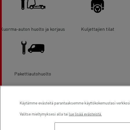
Kuorma-auton huolto ja korjaus
Kuljettajien tilat
Pakettiautohuolto
Sijainti
Käytämme evästeitä parantaaksemme käyttökokemustasi verkkosivu
Valitse mieltymyksesi alla tai
lue lisää evästeistä.