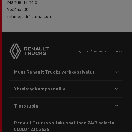
Manuel Hinojo
958446688
mhinojo@r1gama.com
copyright 2026 Renault Trucks
Footer
Muut Renault Trucks verkkopalvelut
menu
Yhteistyökumppaneille
Tietosuoja
Renault Trucks valtakunnallinen 24/7 palvelu:
00800 1234 2424