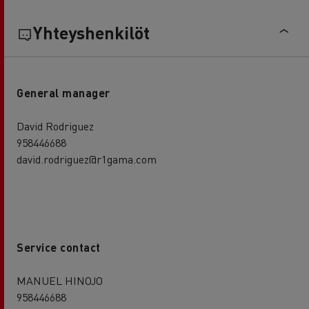
Yhteyshenkilöt
General manager
David Rodriguez
958446688
david.rodriguez@r1gama.com
Service contact
MANUEL HINOJO
958446688