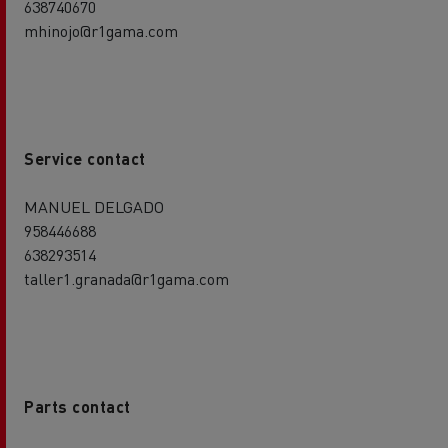
638740670
mhinojo@r1gama.com
Service contact
MANUEL DELGADO
958446688
638293514
taller1.granada@r1gama.com
Parts contact