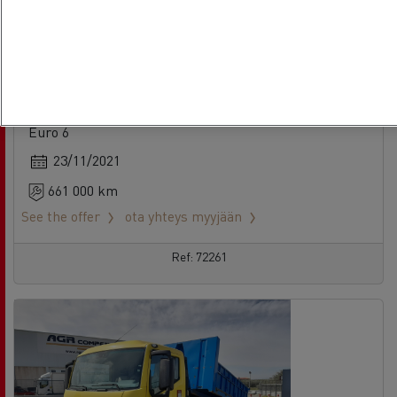
Renault Trucks T High 520
Arvioitu
Vetoauto - 4X2
Euro 6
23/11/2021
661 000 km
See the offer
ota yhteys myyjään
Ref: 72261