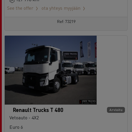
Ref: 73219
Renault Trucks T 480
Arvioitu
Vetoauto - 4X2
Euro 6
29/10/2024
71 469 km