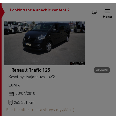
Renault Trafic 125
Arvioitu
Kevyt hyötyajoneuvo - 4X2
Euro 6
03/04/2018
263 351 km
See the offer
ota yhteys myyjään
Käytämme evästeitä parantaaksemme käyttökokemustasi verkkosivu
Ref: 73227
Valitse mieltymyksesi alla tai
lue lisää evästeistä.