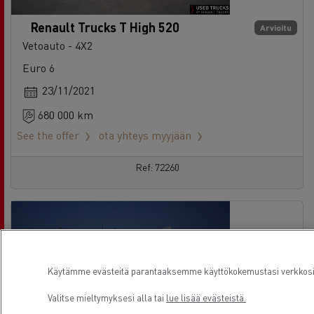
Euro 6
23/11/2021
680 000 km
See the offer
ota yhteys myyjään
Ref: 72260