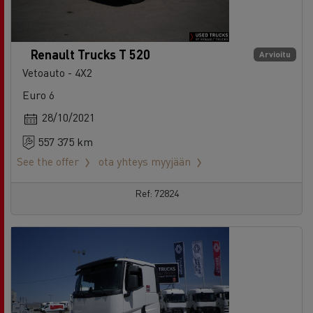
Renault Trucks T 520
Arvioitu
Vetoauto - 4X2
Euro 6
28/10/2021
557 375 km
See the offer
ota yhteys myyjään
Ref: 72824