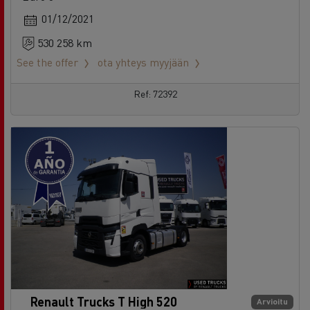
See the offer
ota yhteys myyjään
Ref: 72392
Renault Trucks T High 520
Arvioitu
Vetoauto - 4X2
Euro 6