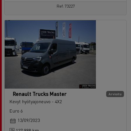
Renault Trucks Master
Arvioitu
Kevyt hyötyajoneuvo - 4X2
Euro 6
13/09/2023
127 998 km
See the offer
ota yhteys myyjään