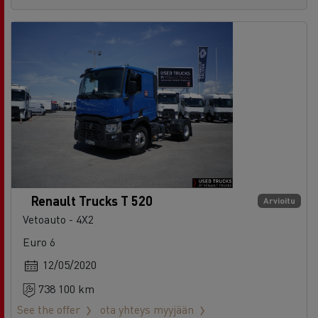
Renault Trucks T 520
Arvioitu
Vetoauto - 4X2
Euro 6
12/05/2020
738 100 km
See the offer
ota yhteys myyjään
Ref: 72630