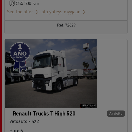
Ref: 72629
Renault Trucks T High 520
Arvioitu
Vetoauto - 4X2
Euro 6
01/12/2021
530 258 km