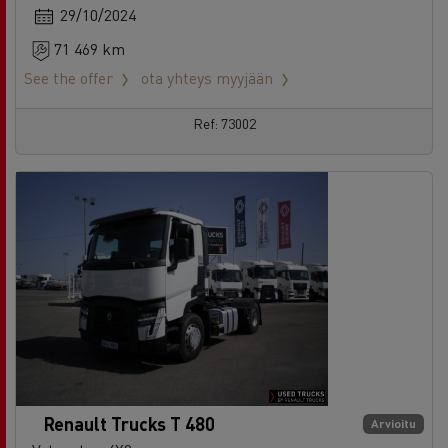
See the offer
ota yhteys myyjään
Ref: 73002
Renault Trucks T 480
Arvioitu
Vetoauto - 4X2
Euro 6
29/10/2024