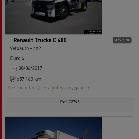
Renault Trucks C 480
Arvioitu
Vetoauto - 4X2
Euro 6
08/06/2017
657 163 km
See the offer
ota yhteys myyjään
Ref: 72796