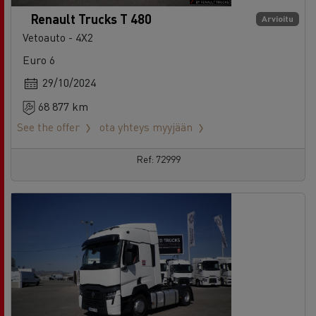
Euro 6
29/10/2024
68 877 km
See the offer
ota yhteys myyjään
Ref: 72999