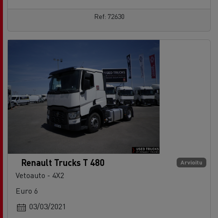
Renault Trucks T 480
Arvioitu
Vetoauto - 4X2
Euro 6
03/03/2021
585 500 km
See the offer
ota yhteys myyjään