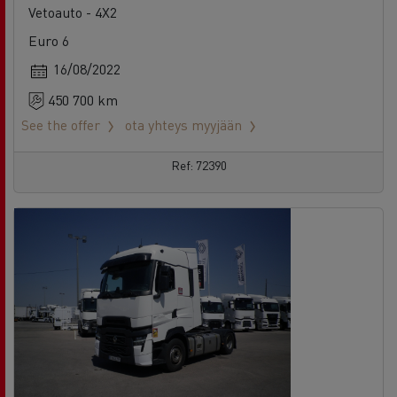
16/08/2022
450 700 km
See the offer
ota yhteys myyjään
Ref: 72390
Renault Trucks T High 520
Arvioitu
Vetoauto - 4X2