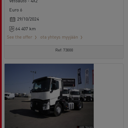
64 407 km
See the offer
ota yhteys myyjään
Ref: 73000
Renault Trucks T 480
Arvioitu
Vetoauto - 4X2