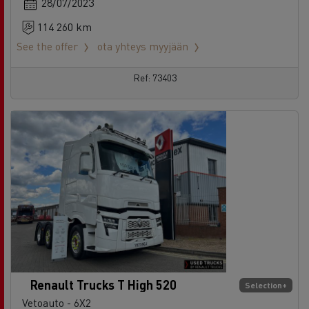
28/07/2023
114 260 km
See the offer
ota yhteys myyjään
Ref: 73403
Renault Trucks T High 520
Selection+
Vetoauto - 6X2