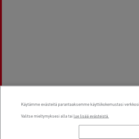
Käytämme evästeitä parantaaksemme käyttökokemustasi verkkosivu
Aukioloajat
Valitse mieltymyksesi alla tai
lue lisää evästeistä.