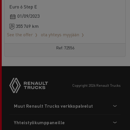
Euro 6 Step E
01/09/2023
355 769 km
See the offer
ota yhteys myyjään
Ref: 72556
copyright 2026 Renault Trucks
Footer
Muut Renault Trucks verkkopalvelut
menu
Yhteistyökumppaneille