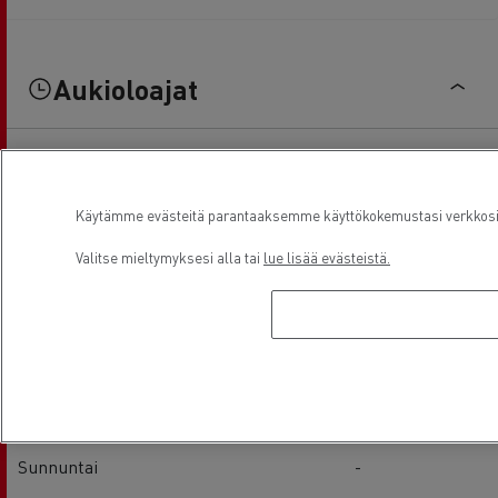
Aukioloajat
Service
Käytämme evästeitä parantaaksemme käyttökokemustasi verkkosivu
Maanantai
06:00 / 22:00
Valitse mieltymyksesi alla tai
lue lisää evästeistä.
Tiistai
06:00 / 22:00
keskiviikko
06:00 / 22:00
Torstai
06:00 / 22:00
Perjantai
06:00 / 22:00
Lauantai
-
Sunnuntai
-