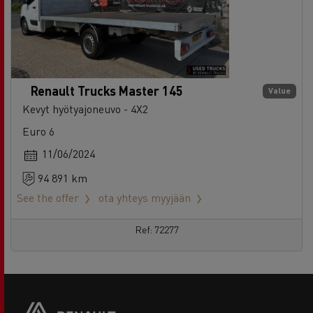
Renault Trucks Master 145
Value
Kevyt hyötyajoneuvo - 4X2
Euro 6
11/06/2024
94 891 km
See the offer
ota yhteys myyjään
Ref: 72277