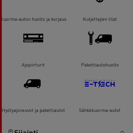
Kuorma-auton huolto ja korjaus
Kuljettajien tilat
Ajopiirturit
Pakettiautohuolto
Hyötyajoneuvot ja pakettiautot
Sähkökuorma-autot
Sijainti