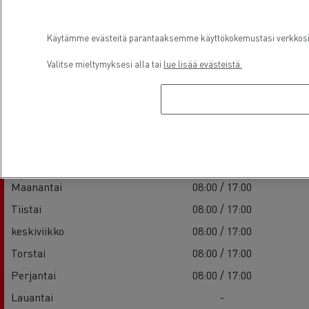
Käytämme evästeitä parantaaksemme käyttökokemustasi verkkosivu
Valitse mieltymyksesi alla tai
lue lisää evästeistä.
Aukioloajat
Sales
Maanantai
08:00 / 17:00
Tiistai
08:00 / 17:00
keskiviikko
08:00 / 17:00
Torstai
08:00 / 17:00
Perjantai
08:00 / 17:00
Lauantai
-