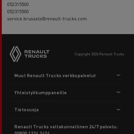
052315500
052315500
service.brussels@renault-trucks.com
copyright 2026 Renault Trucks
Footer
Muut Renault Trucks verkkopalvelut
menu
Yhteistyökumppaneille
Tietosuoja
Renault Trucks valtakunnallinen 24/7 palvelu:
00800 1234 2424