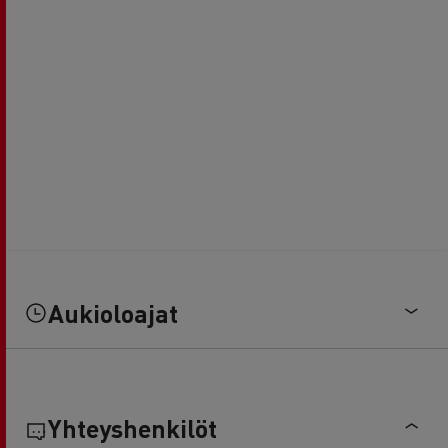
Aukioloajat
Yhteyshenkilöt