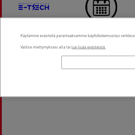
Sähkökuorma-autot
Varaa aika
Käytämme evästeitä parantaaksemme käyttökokemustasi verkkosivu
Valitse mieltymyksesi alla tai
lue lisää evästeistä.
Sijainti