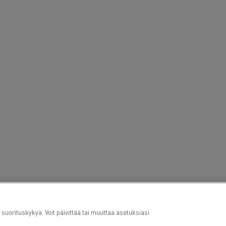
Guerlain
Delanchy Group
Feldschlösschen - Carlsberg
Toimitusta varten
ituskykyä. Voit päivittää tai muuttaa asetuksiasi