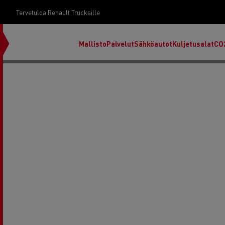
Tervetuloa Renault Trucksille
Mallisto
Palvelut
Sähköautot
Kuljetusalat
CO
RENAULT TRUCKS E-Tech D