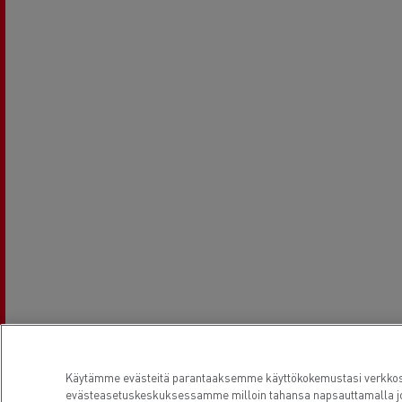
RENAULT TRUCKS E-Tech D Wide
Käytämme evästeitä parantaaksemme käyttökokemustasi verkkosiv
evästeasetuskeskuksessamme milloin tahansa napsauttamalla jo