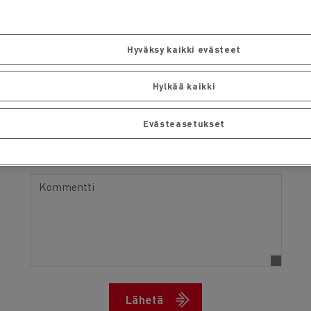
Breakdown / Warning light on
Muu
Hyväksy kaikki evästeet
Vehicle deposit date
Hylkää kaikki
Desired return date
Evästeasetukset
Lähetä