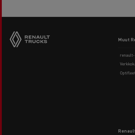
Footer
Muut R
menu
renault
Verkkok
Optiflee
Renault