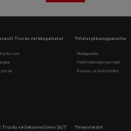
enault Trucks verkkopalvelut
Yhteistyökumppaneille
-trucks.com
Mediapankki
auppa
Päällirakentajien portaali
t portal
Korjaus- ja huoltotiedot
 Trucks valtakunnallinen 24/7
Yhteystiedot