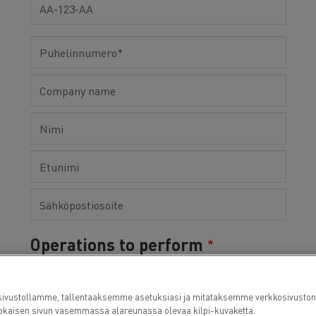
7 syytä siirtyä sähköön
Sähkökuorma-auton rahoitus
Operations to perform
Oil change
Brakes
ustollamme, tallentaaksemme asetuksiasi ja mitataksemme verkkosivuston suor
PMI and/or MOT
kaisen sivun vasemmassa alareunassa olevaa kilpi-kuvaketta.