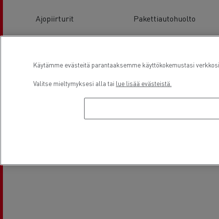
Ajopiirturit
Pakettiautohuolto
Käytämme evästeitä parantaaksemme käyttökokemustasi verkkosivu
Valitse mieltymyksesi alla tai
lue lisää evästeistä.
Hyötyajoneuvot ja pakettiautot
Sähkökuorma-autot
Sijainti