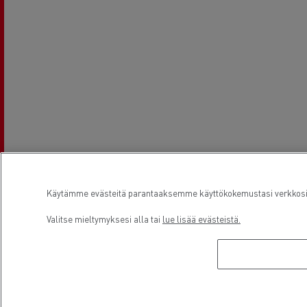
Käytämme evästeitä parantaaksemme käyttökokemustasi verkkosivu
Valitse mieltymyksesi alla tai
lue lisää evästeistä.
Aukioloajat
Sales