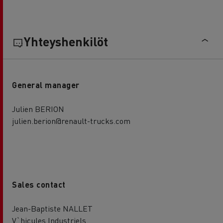
Yhteyshenkilöt
General manager
Julien BERION
julien.berion@renault-trucks.com
Sales contact
Jean-Baptiste NALLET
V`hicules Industriels