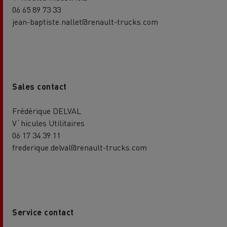
06 65 89 73 33
jean-baptiste.nallet@renault-trucks.com
Sales contact
Frédérique DELVAL
V`hicules Utilitaires
06 17 34 39 11
frederique.delval@renault-trucks.com
Service contact