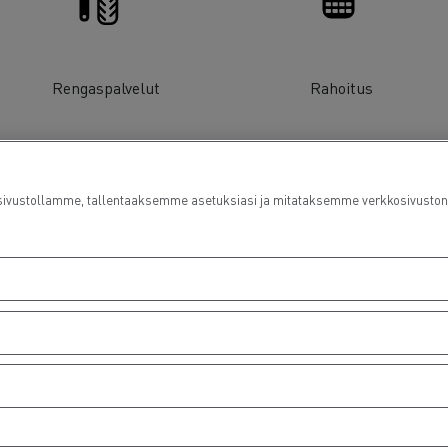
Rengaspalvelut
Rahoitus
ustollamme, tallentaaksemme asetuksiasi ja mitataksemme verkkosivuston suo