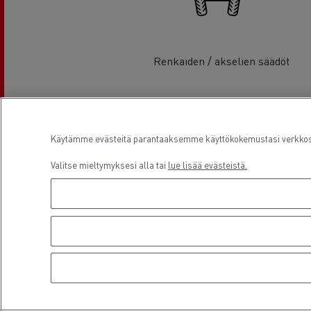
Renkaiden / akselien säädöt
Sijainti
Käytämme evästeitä parantaaksemme käyttökokemustasi verkkosiv
Valitse mieltymyksesi alla tai
lue lisää evästeistä.