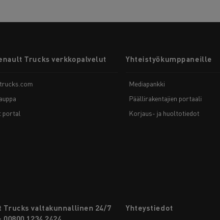
enault Trucks verkkopalvelut
Yhteistyökumppaneille
-trucks.com
Mediapankki
auppa
Päällirakentajien portaali
t portal
Korjaus- ja huoltotiedot
 Trucks valtakunnallinen 24/7
Yhteystiedot
: 00800 1234 2424