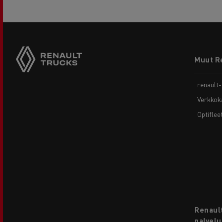
Footer
Muut R
menu
renault
Verkkok
Optiflee
Renault
palvelu