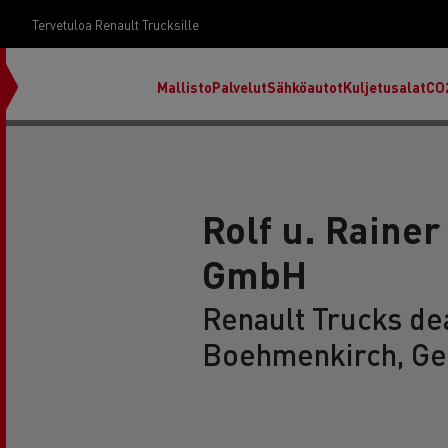
Tervetuloa Renault Trucksille
Mallisto
Palvelut
Sähköautot
Kuljetusalat
CO
Rolf u. Rainer
GmbH
Renault Trucks dea
Boehmenkirch, G
RENAULT TRUCKS E-Tech D