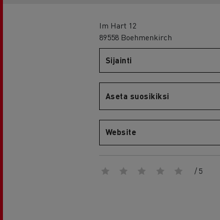
RENAULT TRUCKS E-Tech D Wide
Im Hart 12
89558 Boehmenkirch
Sijainti
Aseta suosikiksi
Website
/ 5