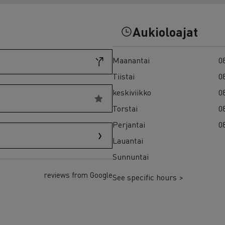
7 syytä siirtyä sähköön
Sähkökuorma-auton rahoitus
Aukioloajat
Maanantai
08
Tiistai
08
keskiviikko
08
Torstai
08
Perjantai
08
Lauantai
Sunnuntai
reviews from Google
See specific hours >