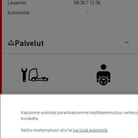
Lauantai
08:30 / 12:30
Sunnuntai
-
Palvelut
Kuorma-auton huolto ja korjaus
Kuljettajien tilat
Käytämme evästeitä parantaaksemme käyttökokemustasi verkkosivu
kuvaketta.
Valitse mieltymyksesi alla tai
lue lisää evästeistä.