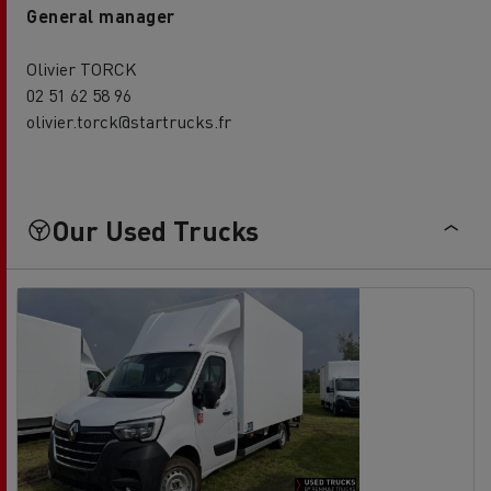
General manager
Olivier TORCK
02 51 62 58 96
olivier.torck@startrucks.fr
Our Used Trucks