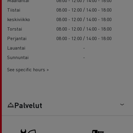
Maanantai
08:00 - 12:00 / 14:00 - 18:00
Tiistai
08:00 - 12:00 / 14:00 - 18:00
keskiviikko
08:00 - 12:00 / 14:00 - 18:00
Torstai
08:00 - 12:00 / 14:00 - 18:00
Perjantai
08:00 - 12:00 / 14:00 - 18:00
Lauantai
-
Sunnuntai
-
See specific hours >
Palvelut