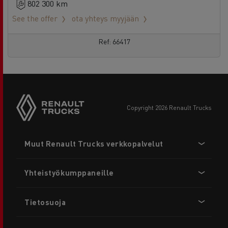
802 300 km
See the offer
ota yhteys myyjään
Ref: 66417
copyright 2026 Renault Trucks
Footer
Muut Renault Trucks verkkopalvelut
menu
Yhteistyökumppaneille
Tietosuoja