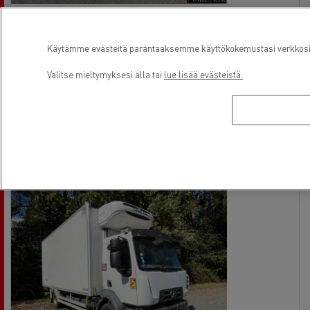
Isuzu P-serie 190
Arvioitu
Tasakuorma-auto - 4X2
Käytämme evästeitä parantaaksemme käyttökokemustasi verkkosivu
Euro 6
Valitse mieltymyksesi alla tai
lue lisää evästeistä.
22/12/2025
100 km
See the offer
ota yhteys myyjään
Ref: 73220