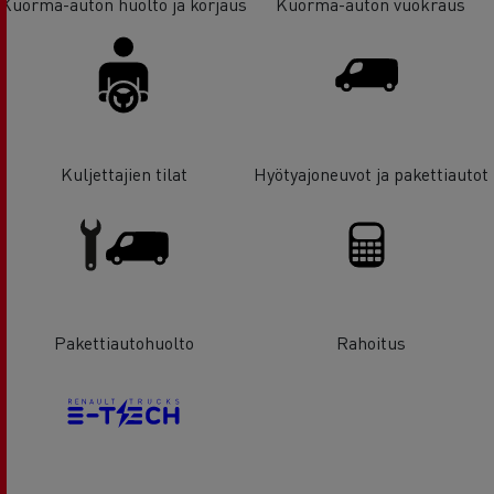
Kuorma-auton huolto ja korjaus
Kuorma-auton vuokraus
Kuljettajien tilat
Hyötyajoneuvot ja pakettiautot
Pakettiautohuolto
Rahoitus