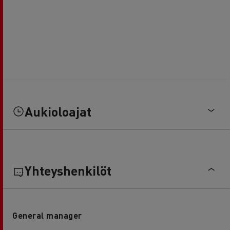
Aukioloajat
Yhteyshenkilöt
General manager