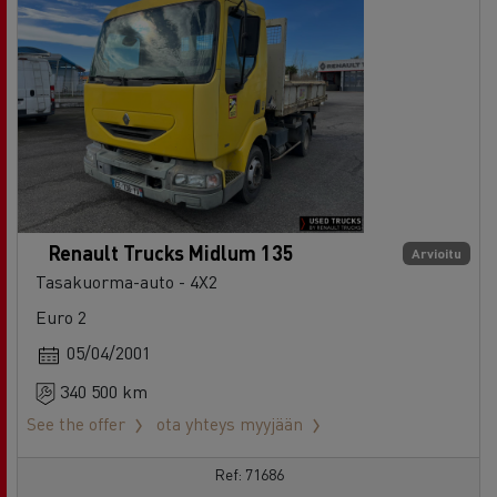
Renault Trucks Midlum 135
Arvioitu
Tasakuorma-auto - 4X2
Euro 2
05/04/2001
340 500 km
See the offer
ota yhteys myyjään
Ref: 71686