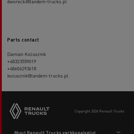
dworecki@tandem-trucks.pl
Parts contact
Damian Kożusznik
+48323559019
+48606293618
kozusznik@tandem-trucks.pl
copyright 2026 Renault Trucks
Footer
Muut Renault Trucks verkkopalvelut