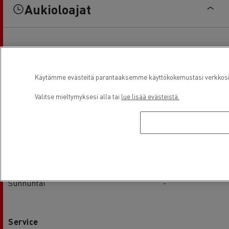
Aukioloajat
Sales
Käytämme evästeitä parantaaksemme käyttökokemustasi verkkosivu
Maanantai
08:00 / 17:00
Valitse mieltymyksesi alla tai
lue lisää evästeistä.
Tiistai
08:00 / 17:00
keskiviikko
08:00 / 17:00
Torstai
08:00 / 17:00
Perjantai
08:00 / 17:00
Lauantai
-
Sunnuntai
-
Service