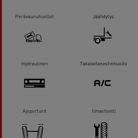
Perävaunuhuollot
Jäähdytys
Hydraulinen
Takalaitanostinhuolto
Ajopiirturit
Ilmastointi