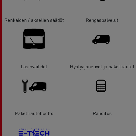
Renkaiden / akselien säädöt
Rengaspalvelut
Lasinvaihdot
Hyötyajoneuvot ja pakettiautot
Pakettiautohuolto
Rahoitus