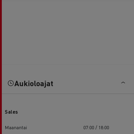
Aukioloajat
Sales
Maanantai
07:00 / 18:00