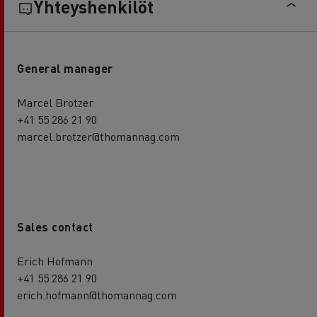
Yhteyshenkilöt
General manager
Marcel Brotzer
+41 55 286 21 90
marcel.brotzer@thomannag.com
Sales contact
Erich Hofmann
+41 55 286 21 90
erich.hofmann@thomannag.com