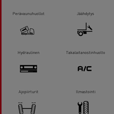
Perävaunuhuollot
Jäähdytys
Hydraulinen
Takalaitanostinhuolto
Ajopiirturit
Ilmastointi