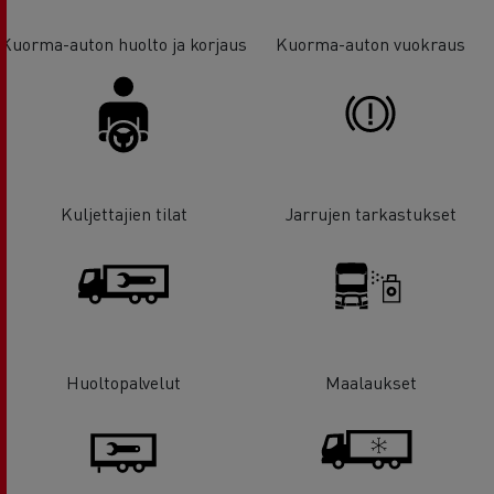
Kuorma-auton huolto ja korjaus
Kuorma-auton vuokraus
Kuljettajien tilat
Jarrujen tarkastukset
Huoltopalvelut
Maalaukset