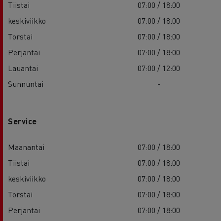
Tiistai
07:00 / 18:00
keskiviikko
07:00 / 18:00
Torstai
07:00 / 18:00
Perjantai
07:00 / 18:00
Lauantai
07:00 / 12:00
Sunnuntai
-
Service
Maanantai
07:00 / 18:00
Tiistai
07:00 / 18:00
keskiviikko
07:00 / 18:00
Torstai
07:00 / 18:00
Perjantai
07:00 / 18:00