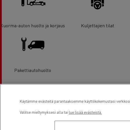
Kuorma-auton huolto ja korjaus
Kuljettajien tilat
Pakettiautohuolto
Sijainti
Käytämme evästeitä parantaaksemme käyttökokemustasi verkkosivu
Valitse mieltymyksesi alla tai
lue lisää evästeistä.