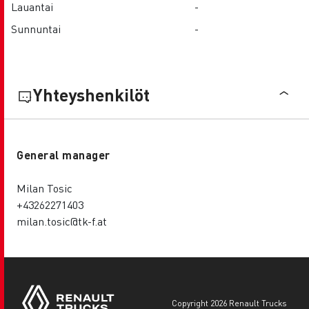
Lauantai
-
Sunnuntai
-
Yhteyshenkilöt
General manager
Milan Tosic
+43262271403
milan.tosic@tk-f.at
copyright 2026 Renault Trucks