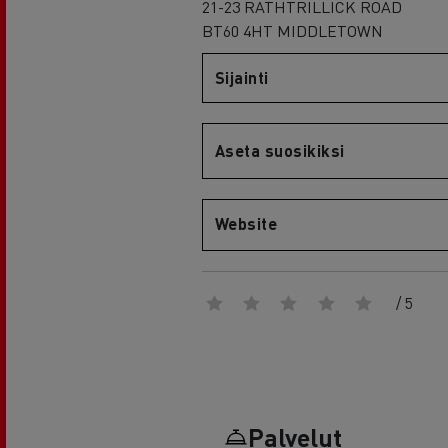
RENAULT TRUCKS E-Tech D Wide
21-23 RATHTRILLICK ROAD
BT60 4HT MIDDLETOWN
Sijainti
Aseta suosikiksi
Website
/ 5
Palvelut