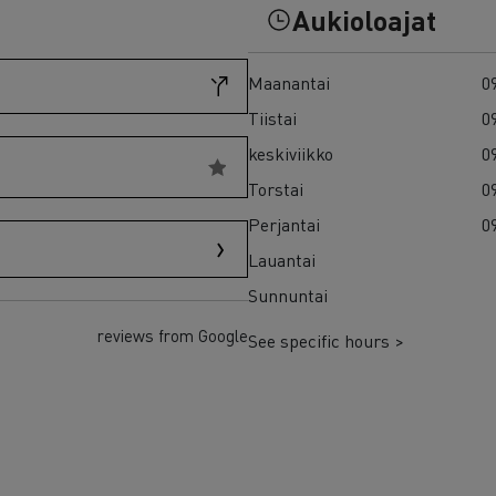
7 syytä siirtyä sähköön
Aukioloajat
Sähkökuorma-auton rahoitus
Maanantai
09
Tiistai
09
keskiviikko
09
Torstai
09
Perjantai
09
Lauantai
Sunnuntai
reviews from Google
See specific hours >