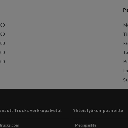
P
:00
Ma
:00
Ti
:00
ke
:00
To
:00
Pe
La
Su
enault Trucks verkkopalvelut
Yhteistyökumppaneille
-trucks.com
Mediapankki