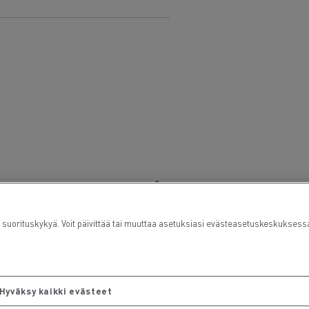
orituskykyä. Voit päivittää tai muuttaa asetuksiasi evästeasetuskeskuksess
Hyväksy kaikki evästeet