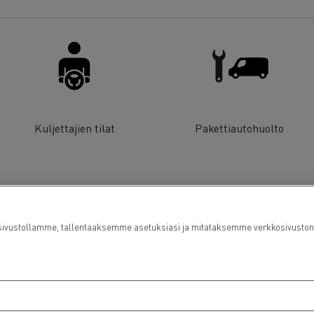
Kuljettajien tilat
Pakettiautohuolto
ustollamme, tallentaaksemme asetuksiasi ja mitataksemme verkkosivuston su