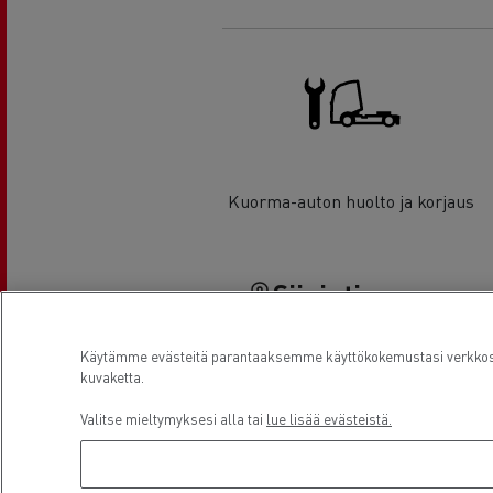
Kuorma-auton huolto ja korjaus
Sijainti
Käytämme evästeitä parantaaksemme käyttökokemustasi verkkosiv
kuvaketta.
Valitse mieltymyksesi alla tai
lue lisää evästeistä.