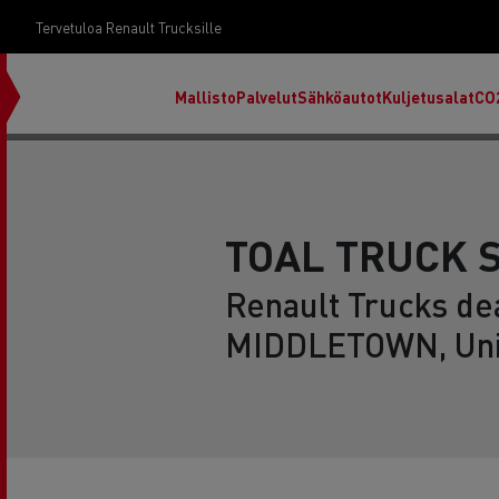
Tervetuloa Renault Trucksille
Mallisto
Palvelut
Sähköautot
Kuljetusalat
CO
TOAL TRUCK 
Renault Trucks dea
MIDDLETOWN, Uni
RENAULT TRUCKS E-Tech D