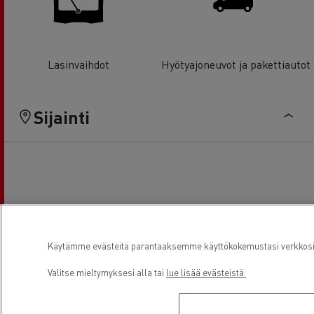
Lasinvaihdot
Hyötyajoneuvot ja pakettiautot
Sijainti
Käytämme evästeitä parantaaksemme käyttökokemustasi verkkosivu
Valitse mieltymyksesi alla tai
lue lisää evästeistä.