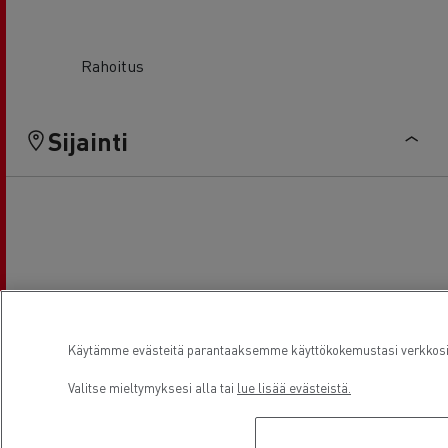
Rahoitus
Sijainti
Käytämme evästeitä parantaaksemme käyttökokemustasi verkkosivu
Valitse mieltymyksesi alla tai
lue lisää evästeistä.