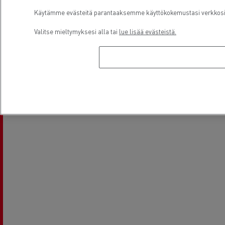
Käytämme evästeitä parantaaksemme käyttökokemustasi verkkosivu
Valitse mieltymyksesi alla tai
lue lisää evästeistä.
Sähkökuorma-autot
Sijainti