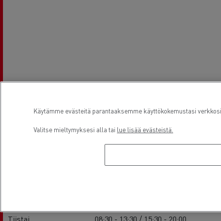
Käytämme evästeitä parantaaksemme käyttökokemustasi verkkosivu
Aukioloajat
Valitse mieltymyksesi alla tai
lue lisää evästeistä.
Sales
Maanantai
08:30 - 13:30 / 15:30 - 20:00
Tiistai
08:30 - 13:30 / 15:30 - 20:00