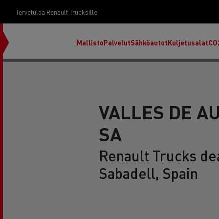
Tervetuloa Renault Trucksille
Mallisto
Palvelut
Sähköautot
Kuljetusalat
CO
VALLES DE A
SA
Renault Trucks dea
Sabadell, Spain
RENAULT TRUCKS E-Tech D