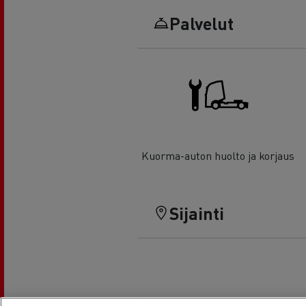
Palvelut
Kuorma-auton huolto ja korjaus
Sijainti