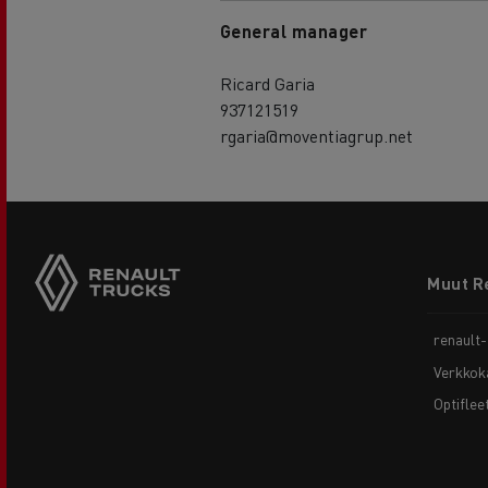
General manager
Ricard Garia
937121519
rgaria@moventiagrup.net
Footer
Muut R
menu
renault
Verkkok
Optiflee