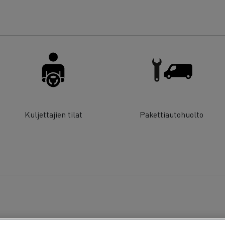
Kuljettajien tilat
Pakettiautohuolto