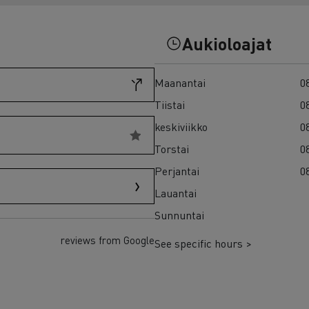
7 syytä siirtyä sähköön
Sähkökuorma-auton rahoitus
Aukioloajat
Maanantai
08
Tiistai
08
keskiviikko
08
Torstai
08
Perjantai
08
Lauantai
Sunnuntai
reviews from Google
See specific hours >