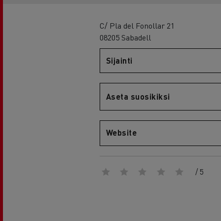
RENAULT TRUCKS E-Tech D Wide
C/ Pla del Fonollar 21
08205 Sabadell
Sijainti
Aseta suosikiksi
Website
/ 5