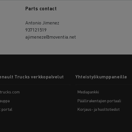
Parts contact
Antonio Jimenez
937121519
ajimeneze@moventia.net
enault Trucks verkkopalvelut
Yhteistyökumppaneille
-trucks.com
Mediapankki
auppa
Päällirakentajien portaali
t portal
Korjaus- ja huoltotiedot