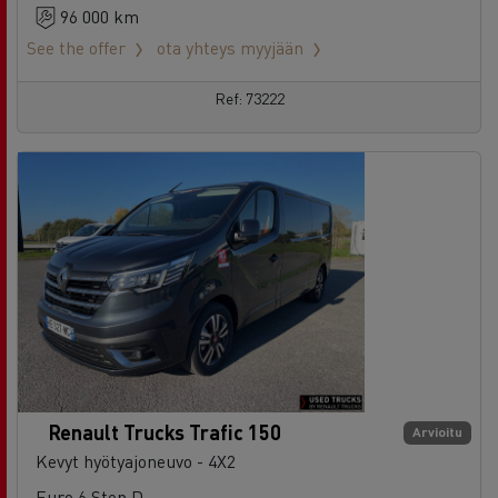
96 000 km
See the offer
ota yhteys myyjään
Ref: 73222
Renault Trucks Trafic 150
Arvioitu
Kevyt hyötyajoneuvo - 4X2
Euro 6 Step D