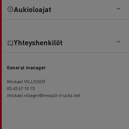
Aukioloajat
Yhteyshenkilöt
General manager
Mickael VILLEGER
05 45 67 10 15
mickael.villeger@renault-trucks.net