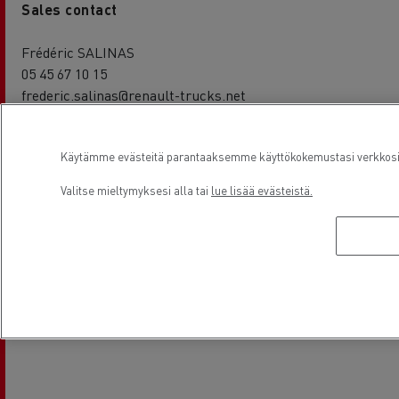
Sales contact
Frédéric SALINAS
05 45 67 10 15
frederic.salinas@renault-trucks.net
Käytämme evästeitä parantaaksemme käyttökokemustasi verkkosivu
Valitse mieltymyksesi alla tai
lue lisää evästeistä.
Service contact
Olivier BAILLOU
05 45 67 10 15
olivier.baillou@renault-trucks.net