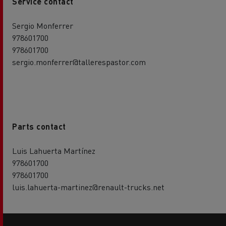
Service contact
Sergio Monferrer
978601700
978601700
sergio.monferrer@tallerespastor.com
Parts contact
Luis Lahuerta Martínez
978601700
978601700
luis.lahuerta-martinez@renault-trucks.net