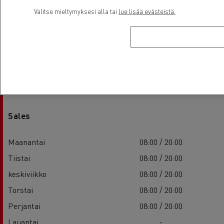
Valitse mieltymyksesi alla tai
lue lisää evästeistä.
Aukioloajat
Sales
Maanantai
08:00 / 20:00
Tiistai
08:00 / 20:00
keskiviikko
08:00 / 20:00
Torstai
08:00 / 20:00
Perjantai
08:00 / 20:00
Lauantai
-