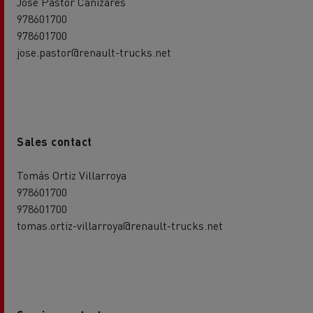
Jose Pastor Cañizares
978601700
978601700
jose.pastor@renault-trucks.net
Sales contact
Tomás Ortiz Villarroya
978601700
978601700
tomas.ortiz-villarroya@renault-trucks.net