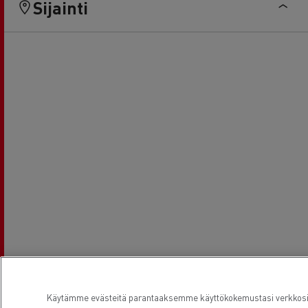
Sijainti
Käytämme evästeitä parantaaksemme käyttökokemustasi verkkosivu