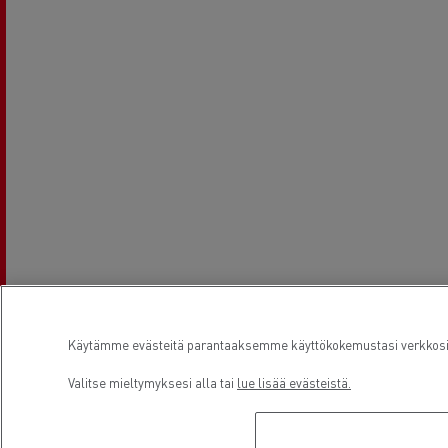
Käytämme evästeitä parantaaksemme käyttökokemustasi verkkosivu
Valitse mieltymyksesi alla tai
lue lisää evästeistä.
Aukioloajat