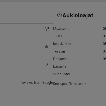
7 syytä siirtyä sähköön
Sähkökuorma-auton rahoitus
Aukioloajat
Maanantai
08
Tiistai
08
keskiviikko
08
Torstai
08
Perjantai
08
Lauantai
Sunnuntai
reviews from Google
See specific hours >