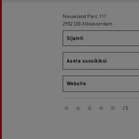
RENAULT TRUCKS E-Tech D Wide
Nieuwland Parc 111
2952 DB Alblasserdam
Sijainti
Aseta suosikiksi
Website
/ 5