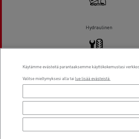
Hydraulinen
Käytämme evästeitä parantaaksemme käyttökokemustasi verkkosiv
Rengaspalvelut
Valitse mieltymyksesi alla tai
lue lisää evästeistä.
Pakettiautohuolto