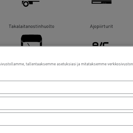
Takalaitanostinhuolto
Ajopiirturit
ustollamme, tallentaaksemme asetuksiasi ja mitataksemme verkkosivuston suo
Lasinvaihdot
Ilmastointi