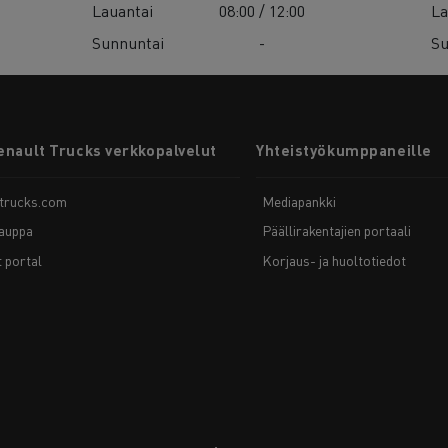
Lauantai
08:00 / 12:00
La
Sunnuntai
-
Su
enault Trucks verkkopalvelut
Yhteistyökumppaneille
-trucks.com
Mediapankki
auppa
Päällirakentajien portaali
t portal
Korjaus- ja huoltotiedot