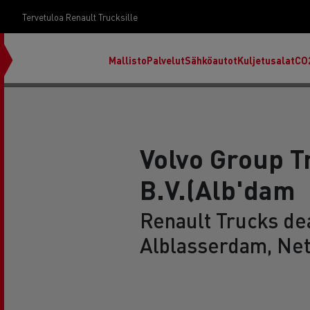
Tervetuloa Renault Trucksille
Mallisto
Palvelut
Sähköautot
Kuljetusalat
CO
Volvo Group T
B.V.(Alb'dam
Renault Trucks dea
Alblasserdam, Ne
RENAULT TRUCKS E-Tech D