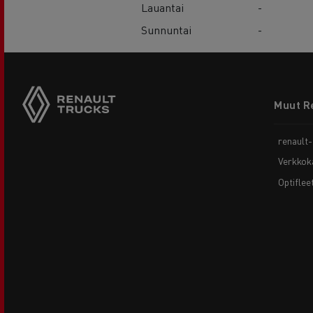
Lauantai
-
Sunnuntai
-
Footer
Muut R
menu
renault
Verkkok
Optiflee