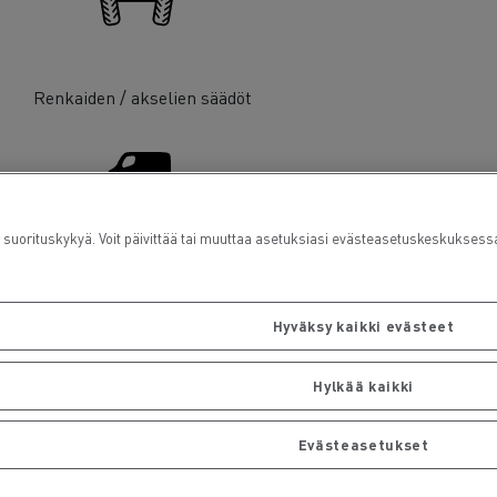
Renkaiden / akselien säädöt
rituskykyä. Voit päivittää tai muuttaa asetuksiasi evästeasetuskeskuksess
Hyötyajoneuvot ja pakettiautot
Hyväksy kaikki evästeet
Hylkää kaikki
Evästeasetukset