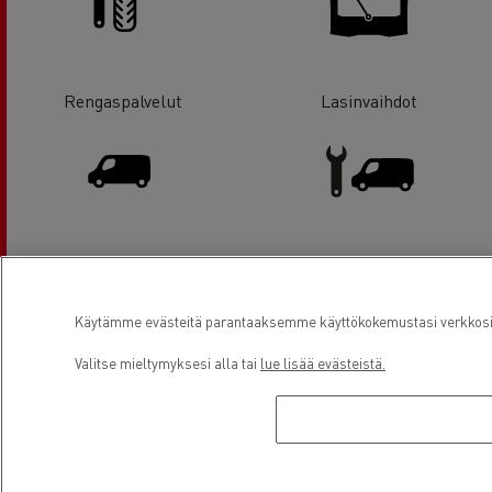
Rengaspalvelut
Lasinvaihdot
Hyötyajoneuvot ja pakettiautot
Pakettiautohuolto
Käytämme evästeitä parantaaksemme käyttökokemustasi verkkosivu
Valitse mieltymyksesi alla tai
lue lisää evästeistä.
Sähkökuorma-autot