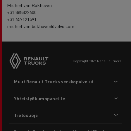
Michiel van Bokhoven
+31 888822600
+31 657121591
michiel.van.bokhoven@volvo.com
copyright 2026 Renault Trucks
Footer
Muut Renault Trucks verkkopalvelut
menu
Yhteistyökumppaneille
Tietosuoja