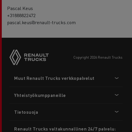
Pascal Keus
+31888822472
pascal.keus@renault-trucks.com
copyright 2026 Renault Trucks
Footer
Muut Renault Trucks verkkopalvelut
menu
Yhteistyökumppaneille
Tietosuoja
Renault Trucks valtakunnallinen 24/7 palvelu: