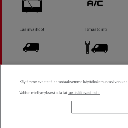
Lasinvaihdot
Ilmastointi
Hyötyajoneuvot ja pakettiautot
Pakettiautohuolto
Käytämme evästeitä parantaaksemme käyttökokemustasi verkkosivu
Valitse mieltymyksesi alla tai
lue lisää evästeistä.
Sähkökuorma-autot