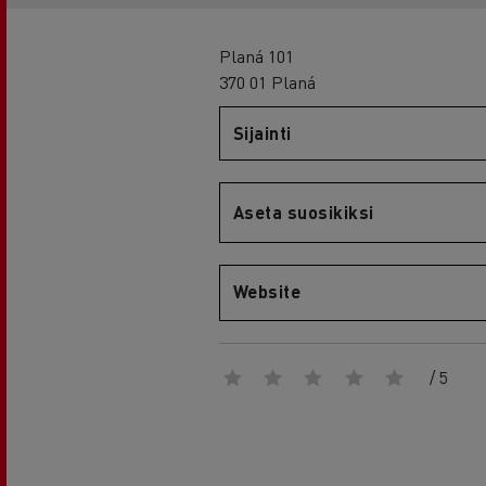
RENAULT TRUCKS E-Tech D Wide
Planá 101
370 01 Planá
Sijainti
Aseta suosikiksi
Website
/ 5