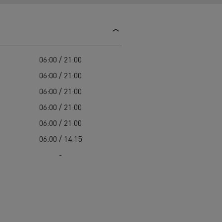
Guerlain
Delanchy Group
Feldschlösschen - Carlsberg
06:00 / 21:00
Toimitusta varten
06:00 / 21:00
06:00 / 21:00
06:00 / 21:00
06:00 / 21:00
06:00 / 14:15
-