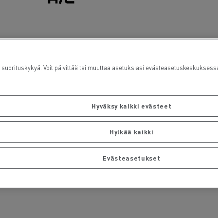
Ilmastointi
rituskykyä. Voit päivittää tai muuttaa asetuksiasi evästeasetuskeskuksess
Hyväksy kaikki evästeet
Hylkää kaikki
Evästeasetukset