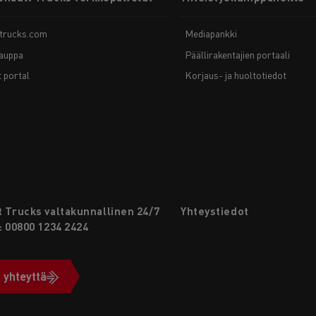
-trucks.com
Mediapankki
auppa
Päällirakentajien portaali
t portal
Korjaus- ja huoltotiedot
 Trucks valtakunnallinen 24/7
Yhteystiedot
: 00800 1234 2424
 yhteyttä