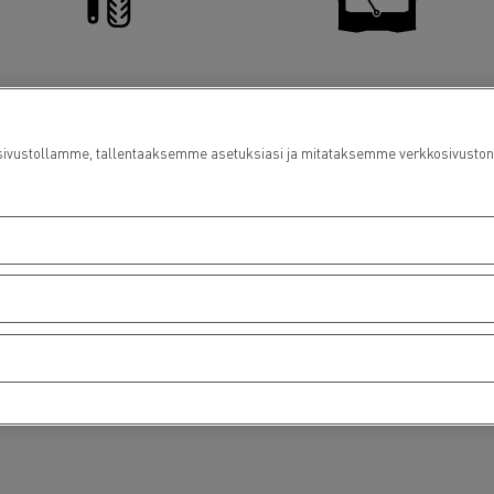
Rengaspalvelut
Lasinvaihdot
ustollamme, tallentaaksemme asetuksiasi ja mitataksemme verkkosivuston suo