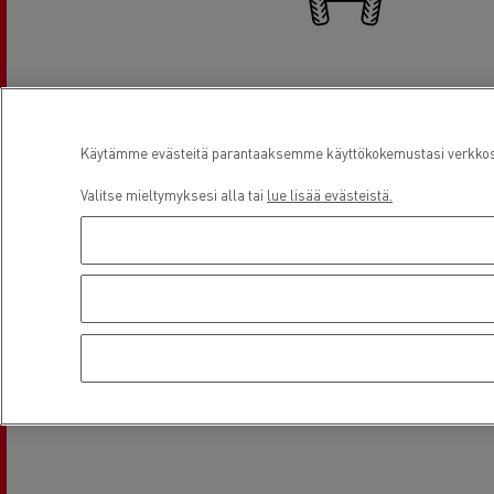
Renkaiden / akselien säädöt
Käytämme evästeitä parantaaksemme käyttökokemustasi verkkosiv
Valitse mieltymyksesi alla tai
lue lisää evästeistä.
Rahoitus
Sijainti