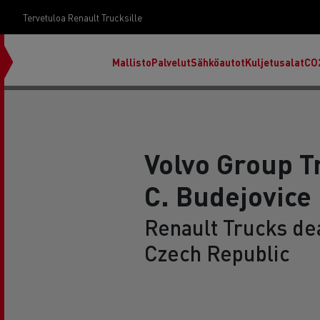
Tervetuloa Renault Trucksille
Mallisto
Palvelut
Sähköautot
Kuljetusalat
CO
Volvo Group T
C. Budejovice
Renault Trucks dea
Czech Republic
RENAULT TRUCKS E-Tech D