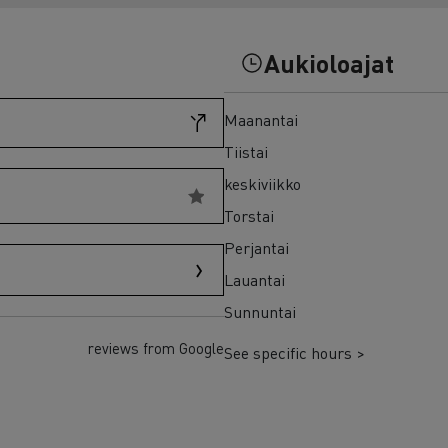
7 syytä siirtyä sähköön
Sähkökuorma-auton rahoitus
Aukioloajat
Maanantai
Tiistai
keskiviikko
Torstai
Perjantai
Lauantai
Sunnuntai
reviews from Google
See specific hours >