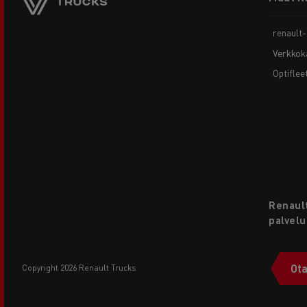
menu
renault
Verkkok
Optiflee
Renault
palvelu
Ota
copyright 2026 Renault Trucks