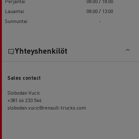
Perjantai
08:00 / 18:00
Lauantai
08:00 / 13:00
Sunnuntai
-
Yhteyshenkilöt
Sales contact
Slobodan Vucic
+381 66 233 544
slobodan.vucic@renault-trucks.com