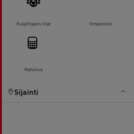
Kuljettajien tilat
Ilmastointi
Rahoitus
Sijainti