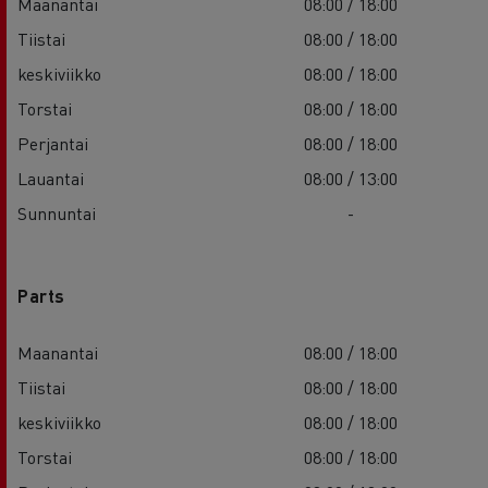
Maanantai
08:00 / 18:00
Tiistai
08:00 / 18:00
keskiviikko
08:00 / 18:00
Torstai
08:00 / 18:00
Perjantai
08:00 / 18:00
Lauantai
08:00 / 13:00
Sunnuntai
-
Parts
Maanantai
08:00 / 18:00
Tiistai
08:00 / 18:00
keskiviikko
08:00 / 18:00
Torstai
08:00 / 18:00