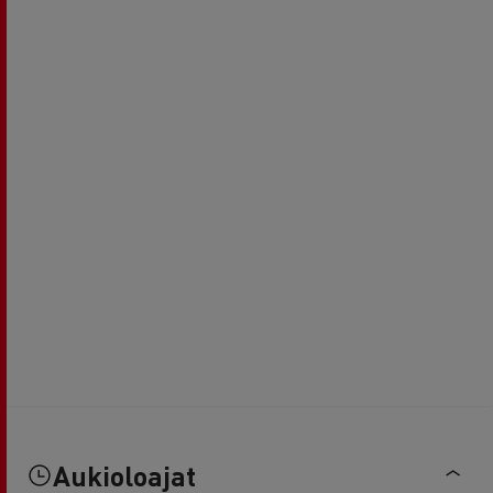
Aukioloajat