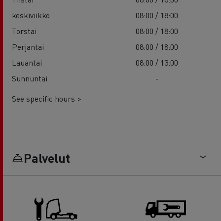
keskiviikko
08:00 / 18:00
Torstai
08:00 / 18:00
Perjantai
08:00 / 18:00
Lauantai
08:00 / 13:00
Sunnuntai
-
See specific hours >
Palvelut